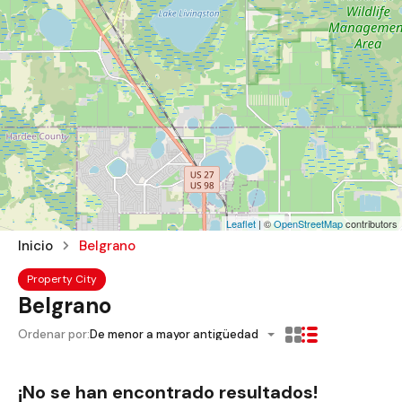
Leaflet
| ©
OpenStreetMap
contributors
Inicio
Belgrano
Property City
Belgrano
Ordenar por:
De menor a mayor antigüedad
¡No se han encontrado resultados!