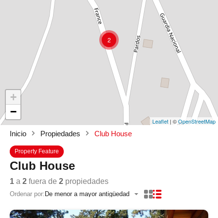
2
+
−
Leaflet
| ©
OpenStreetMap
Inicio
Propiedades
Club House
Property Feature
Club House
1
a
2
fuera de
2
propiedades
Ordenar por:
De menor a mayor antigüedad