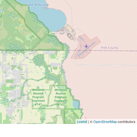
Leaflet
| ©
OpenStreetMap
contributors