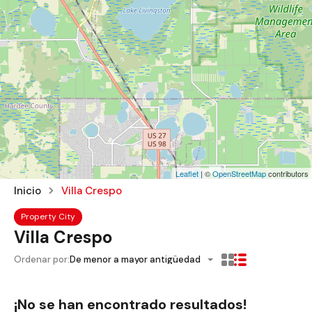
Leaflet
| ©
OpenStreetMap
contributors
Inicio
Villa Crespo
Property City
Villa Crespo
Ordenar por:
De menor a mayor antigüedad
¡No se han encontrado resultados!