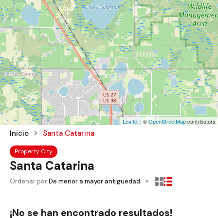
Leaflet
| ©
OpenStreetMap
contributors
Inicio
Santa Catarina
Property City
Santa Catarina
Ordenar por:
De menor a mayor antigüedad
¡No se han encontrado resultados!