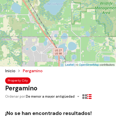
Leaflet
| ©
OpenStreetMap
contributors
Inicio
Pergamino
Property City
Pergamino
Ordenar por:
De menor a mayor antigüedad
¡No se han encontrado resultados!