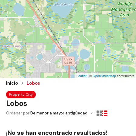
Leaflet
| ©
OpenStreetMap
contributors
Inicio
Lobos
Property City
Lobos
Ordenar por:
De menor a mayor antigüedad
¡No se han encontrado resultados!