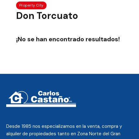
Property City
Don Torcuato
¡No se han encontrado resultados!
Desde 1985 nos
especializamos en la venta, compra y
alquiler de propiedades tanto en Zona Norte del Gran