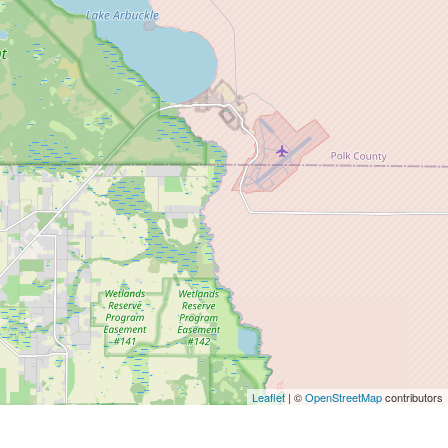
Leaflet
| ©
OpenStreetMap
contributors