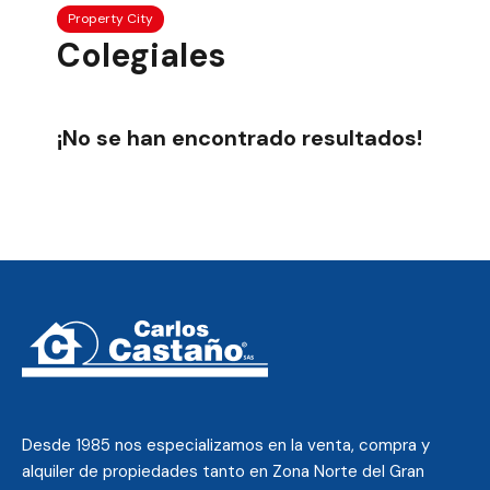
Property City
Colegiales
¡No se han encontrado resultados!
Desde 1985 nos
especializamos en la venta, compra y
alquiler de propiedades tanto en Zona Norte del Gran