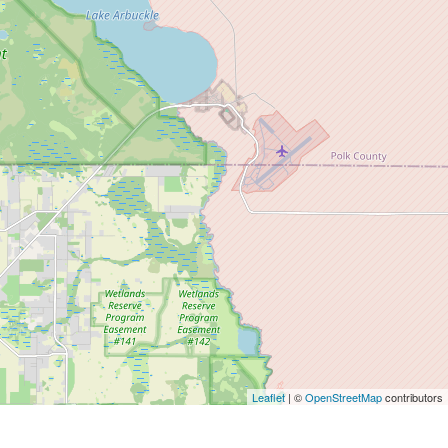
Leaflet
| ©
OpenStreetMap
contributors